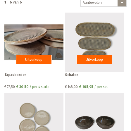
1
-
6
van
6
Aanbevolen
Uitverkoop
Uitverkoop
Tapasborden
Schalen
€ 72,50
€ 30,50
/ per 4 stuks
€ 148,00
€ 105,95
/ per set