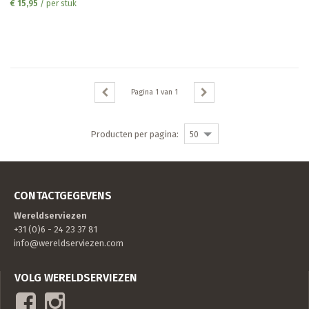
€ 15,95
/ per stuk
Pagina
1
van
1
Producten per pagina:
50
CONTACTGEGEVENS
Wereldserviezen
+31 (0)6 - 24 23 37 81
info@wereldserviezen.com
VOLG WERELDSERVIEZEN